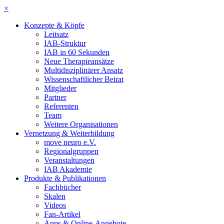
×
Konzepte & Köpfe
Leitsatz
IAB-Struktur
IAB in 60 Sekunden
Neue Therapieansätze
Multidisziplinärer Ansatz
Wissenschaftlicher Beirat
Mitglieder
Partner
Referenten
Team
Weitere Organisationen
Vernetzung & Weiterbildung
move neuro e.V.
Regionalgruppen
Veranstaltungen
IAB Akademie
Produkte & Publikationen
Fachbücher
Skalen
Videos
Fan-Artikel
Apps & Online-Angebote