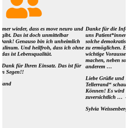
r, dass es move neuro und
Danke für die Infos und es i
ist doch unmittelbar
uns Patient*innen,
nauso bin ich unheimlich
solche demokratischen Bege
nd heilfroh, dass ich ohne
zu ermöglichen. Eine
ensqualität.
wichtige Voraussetzung, um d
machen, neben so manch
hren Einsatz. Das ist für
anderem …
Liebe Grüße und 1000 Dank 
Tellerrand“ schauen Wollen
Können! Es wird sich was be
zuversichtlich … 🌷
Sylvia Weissenberger, Wien