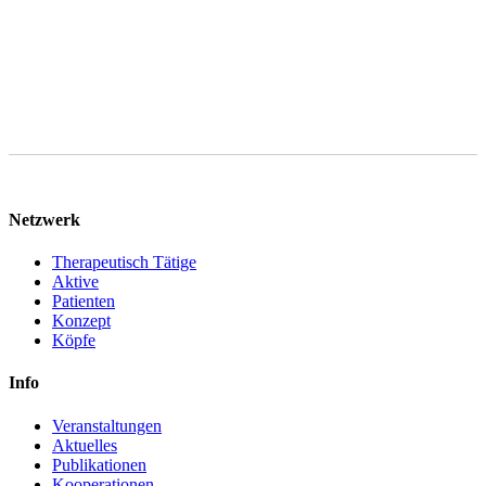
personenbezogenen Daten jederzeit Widerspruch einlegen.
Netzwerk
Therapeutisch Tätige
Aktive
Patienten
Konzept
Köpfe
Info
Veranstaltungen
Aktuelles
Publikationen
Kooperationen