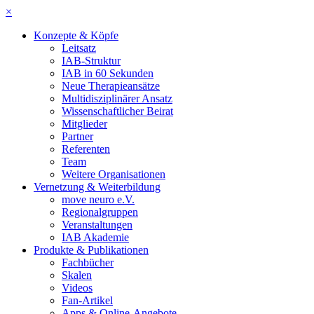
×
Konzepte & Köpfe
Leitsatz
IAB-Struktur
IAB in 60 Sekunden
Neue Therapieansätze
Multidisziplinärer Ansatz
Wissenschaftlicher Beirat
Mitglieder
Partner
Referenten
Team
Weitere Organisationen
Vernetzung & Weiterbildung
move neuro e.V.
Regionalgruppen
Veranstaltungen
IAB Akademie
Produkte & Publikationen
Fachbücher
Skalen
Videos
Fan-Artikel
Apps & Online-Angebote