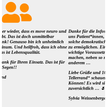
ass es move neuro und
Danke für die Infos und es ist so
och unmittelbar
uns Patient*innen,
o bin ich unheimlich
solche demokratischen Begegnung
ilfroh, dass ich ohne
zu ermöglichen. Eine
alität.
wichtige Voraussetzung, um die Me
machen, neben so manch
 Einsatz. Das ist für
anderem …
Liebe Grüße und 1000 Dank für d
Tellerrand“ schauen Wollen und
Können! Es wird sich was bewegen
zuversichtlich … 🌷
Sylvia Weissenberger, Wien