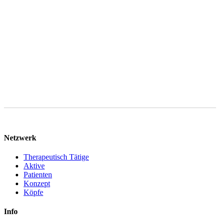
Vertrages abzielt. Ihre Daten werden nach abschließender
Bearbeitung Ihrer Anfrage gelöscht, sofern keine gesetzlichen
Aufbewahrungspflichten entgegenstehen. Sie können im Falle von
Art. 6 Abs. 1 lit. f DSGVO gegen die Verarbeitung Ihrer
personenbezogenen Daten jederzeit Widerspruch einlegen.
Netzwerk
Therapeutisch Tätige
Aktive
Patienten
Konzept
Köpfe
Info