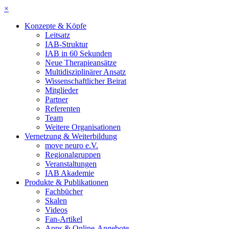
×
Konzepte & Köpfe
Leitsatz
IAB-Struktur
IAB in 60 Sekunden
Neue Therapieansätze
Multidisziplinärer Ansatz
Wissenschaftlicher Beirat
Mitglieder
Partner
Referenten
Team
Weitere Organisationen
Vernetzung & Weiterbildung
move neuro e.V.
Regionalgruppen
Veranstaltungen
IAB Akademie
Produkte & Publikationen
Fachbücher
Skalen
Videos
Fan-Artikel
Apps & Online-Angebote