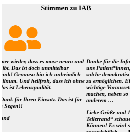
Stimmen zu IAB
 dass es move neuro und
Danke für die Infos und es ist 
 doch unmittelbar
uns Patient*innen,
uso bin ich unheimlich
solche demokratischen Begegnu
heilfroh, dass ich ohne
zu ermöglichen. Eine
squalität.
wichtige Voraussetzung, um die 
machen, neben so manch
en Einsatz. Das ist für
anderem …
Liebe Grüße und 1000 Dank für
Tellerrand“ schauen Wollen un
Können! Es wird sich was beweg
zuversichtlich … 🌷