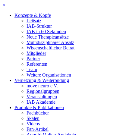
×
Konzepte & Köpfe
Leitsatz
IAB-Struktur
IAB in 60 Sekunden
Neue Therapieansätze
Multidisziplinärer Ansatz
Wissenschaftlicher Beirat
Mitglieder
Partner
Referenten
Team
Weitere Organisationen
Vernetzung & Weiterbildung
move neuro e.V.
Regionalgruppen
Veranstaltungen
IAB Akademie
Produkte & Publikationen
Fachbücher
Skalen
Videos
Fan-Artikel
Apps & Online-Angebote