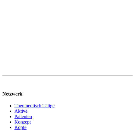
Anliegens gemäß Art. 6 Abs. 1 lit. f DSGVO sowie ggf. Art. 6 Abs.
1 lit. b DSGVO, sofern Ihre Anfrage auf den Abschluss eines
Vertrages abzielt. Ihre Daten werden nach abschließender
Bearbeitung Ihrer Anfrage gelöscht, sofern keine gesetzlichen
Aufbewahrungspflichten entgegenstehen. Sie können im Falle von
Art. 6 Abs. 1 lit. f DSGVO gegen die Verarbeitung Ihrer
personenbezogenen Daten jederzeit Widerspruch einlegen.
Netzwerk
Therapeutisch Tätige
Aktive
Patienten
Konzept
Köpfe