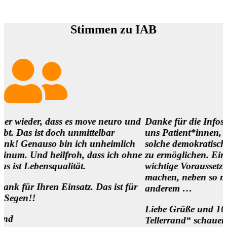
Stimmen zu IAB
, dass es move neuro und
Danke für die Infos und es ist
t doch unmittelbar
uns Patient*innen,
auso bin ich unheimlich
solche demokratischen Begegn
 heilfroh, dass ich ohne
zu ermöglichen. Eine
nsqualität.
wichtige Voraussetzung, um di
machen, neben so manch
ren Einsatz. Das ist für
anderem …
Liebe Grüße und 1000 Dank f
Tellerrand“ schauen Wollen u