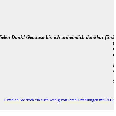
os und es ist sooooooooo wichtig für uns Patient*innen,
schen Begegnungen in der Medizin zu ermöglichen. Eine
etzung, um die Medizin besser zu machen, neben so man
1000 Dank für das „über-den-Tellerrand“ schauen Wol
ich was bewegen, da bin ich zuversichtlich … 🌷
ger, Wien
Erzählen Sie doch ein auch wenig von Ihren Erfahrungen mit IAB!