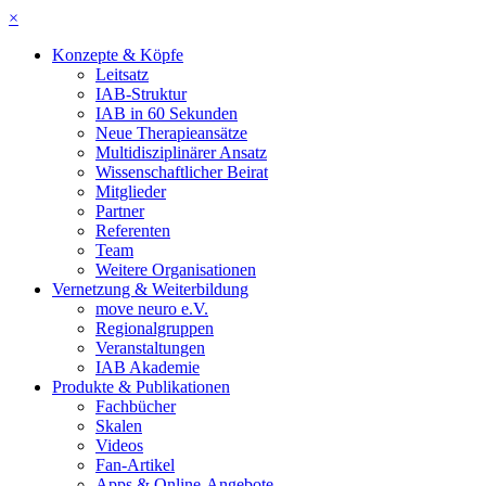
×
Konzepte & Köpfe
Leitsatz
IAB-Struktur
IAB in 60 Sekunden
Neue Therapieansätze
Multidisziplinärer Ansatz
Wissenschaftlicher Beirat
Mitglieder
Partner
Referenten
Team
Weitere Organisationen
Vernetzung & Weiterbildung
move neuro e.V.
Regionalgruppen
Veranstaltungen
IAB Akademie
Produkte & Publikationen
Fachbücher
Skalen
Videos
Fan-Artikel
Apps & Online-Angebote