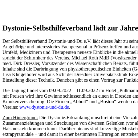
Dystonie-Selbsthilfeverband lädt zur Jahr
Der Selbsthilfeverband Dystonie-und-Du e.V. lädt dieses Jahr zu sein
Angehörige und interessiertes Fachpersonal in Präsenz treffen und 
Umfeld, Medizinern und Therapeuten neueste Einblicke in die aktuel
spricht der Schirmherr des Vereins, Michael Roth MdB (Vorsitzender
med. Dirk Dressler, Vorsitzender des Wissenschaftlichen Beirats, führ
Inhalte sind die Darbringung von physiotherapeutischen Einheiten
Lisa Klingelhöfer wird aus Sicht der Dresdner Universitätsklinik Erk
Einstellung dieser Technik. Daneben gibt es einen Vortrag zur Funkt
Die Tagung findet vom 09.09.2022 – 11.09.2022 im Hotel „Pullmann“
mit Preisen wird ihre Gewinne schlussendlich an einen in Dresden ans
Krankenversicherung. Die Firmen „Abbott“ und „Boston“ werden darüb
Vereins:
www.dystonie-und-du.de
.
Zum Hintergrund:
Die Dystonie-Erkrankung umschreibt eine Vielzahl
Zusammenziehungen und Streckungen von diversen Gelenken (vor all
Halsmuskeln kommen kann. Darüber hinaus sind kurzzeitige Muskelzu
extrapyramidale – und damit in einer bestimmten Hirnregion entsteh