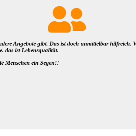
enauso bin ich unheimlich dankbar fürs
Danke für die Inf
solche demokrati
wichtige Vorauss
anderem …
Liebe Grüße und 
Können! Es wird s
Sylvia Weissenber