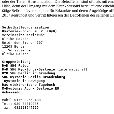
oder der Tiefen Hirnstimulation. Die Betroffenen sind oftmals mit e
Hilfe, denn der Umgang mit dem Krankheitsbild bedeutet eine erhebl
tätige Selbsthilfeverband, der für Erkrankte und deren Angehörige of
2017 gegründet und vertritt Interessen der Betroffenen der seltenen 
Selbsthilfeorganisation

Vereinssitz Karlsruhe

Ulrike Halsch

Unter den Eichen 107

12203 Berlin

1. Vorsitzende

Ulrike Halsch

Gruppenleitung
DyD SHG Fulda
DyD SHG Myoklonus-Dystonie
DYD SHG Berlin in Gründung

SHG Dystonie Berlin-Brandenburg
-Dystonie in Bewegung -
Das elektronische Tagebuch
MyDystonia App - Dystonie EU
Ambassador
mobil 0176-32659488

Tel:: 030-84319035

fax:  032223947115
