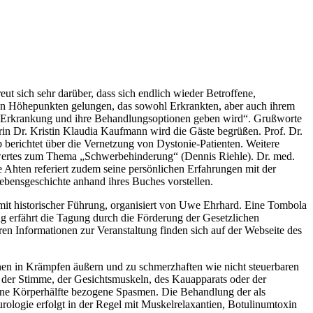
ut sich sehr darüber, dass sich endlich wieder Betroffene,
hen Höhepunkten gelungen, das sowohl Erkrankten, aber auch ihrem
er Erkrankung und ihre Behandlungsoptionen geben wird“. Grußworte
in Dr. Kristin Klaudia Kaufmann wird die Gäste begrüßen. Prof. Dr.
b berichtet über die Vernetzung von Dystonie-Patienten. Weitere
swertes zum Thema „Schwerbehinderung“ (Dennis Riehle). Dr. med.
e Ahten referiert zudem seine persönlichen Erfahrungen mit der
ebensgeschichte anhand ihres Buches vorstellen.
it historischer Führung, organisiert von Uwe Ehrhard. Eine Tombola
ng erfährt die Tagung durch die Förderung der Gesetzlichen
 Informationen zur Veranstaltung finden sich auf der Webseite des
nen in Krämpfen äußern und zu schmerzhaften wie nicht steuerbaren
er Stimme, der Gesichtsmuskeln, des Kauapparats oder der
ine Körperhälfte bezogene Spasmen. Die Behandlung der als
ologie erfolgt in der Regel mit Muskelrelaxantien, Botulinumtoxin