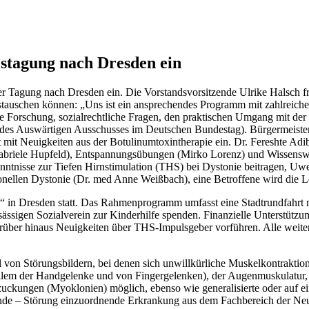
estagung nach Dresden ein
er Tagung nach Dresden ein. Die Vorstandsvorsitzende Ulrike Halsch fre
austauschen können: „Uns ist ein ansprechendes Programm mit zahlreic
le Forschung, sozialrechtliche Fragen, den praktischen Umgang mit d
 des Auswärtigen Ausschusses im Deutschen Bundestag). Bürgermeister
t mit Neuigkeiten aus der Botulinumtoxintherapie ein. Dr. Fereshte Adi
 (Gabriele Hupfeld), Entspannungsübungen (Mirko Lorenz) und Wissen
enntnisse zur Tiefen Hirnstimulation (THS) bei Dystonie beitragen, Uw
ionellen Dystonie (Dr. med Anne Weißbach), eine Betroffene wird die L
 in Dresden statt. Das Rahmenprogramm umfasst eine Stadtrundfahrt m
ässigen Sozialverein zur Kinderhilfe spenden. Finanzielle Unterstützu
er hinaus Neuigkeiten über THS-Impulsgeber vorführen. Alle weiteren
 von Störungsbildern, bei denen sich unwillkürliche Muskelkontraktio
em der Handgelenke und von Fingergelenken), der Augenmuskulatur, d
ckungen (Myoklonien) möglich, ebenso wie generalisierte oder auf e
ende – Störung einzuordnende Erkrankung aus dem Fachbereich der Neur