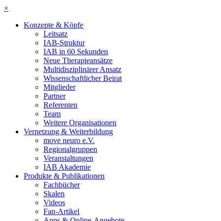
×
Konzepte & Köpfe
Leitsatz
IAB-Struktur
IAB in 60 Sekunden
Neue Therapieansätze
Multidisziplinärer Ansatz
Wissenschaftlicher Beirat
Mitglieder
Partner
Referenten
Team
Weitere Organisationen
Vernetzung & Weiterbildung
move neuro e.V.
Regionalgruppen
Veranstaltungen
IAB Akademie
Produkte & Publikationen
Fachbücher
Skalen
Videos
Fan-Artikel
Apps & Online-Angebote