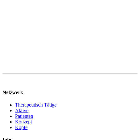
1 lit. b DSGVO, sofern Ihre Anfrage auf den Abschluss eines
Vertrages abzielt. Ihre Daten werden nach abschließender
Bearbeitung Ihrer Anfrage gelöscht, sofern keine gesetzlichen
Aufbewahrungspflichten entgegenstehen. Sie können im Falle von
Art. 6 Abs. 1 lit. f DSGVO gegen die Verarbeitung Ihrer
personenbezogenen Daten jederzeit Widerspruch einlegen.
Netzwerk
Therapeutisch Tätige
Aktive
Patienten
Konzept
Köpfe
Info