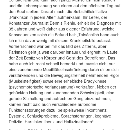
und die Lebensplanung von einem auf den nächsten Tag auf
den Kopf stellen. Darauf macht die Selbsthilfeinitiative
„Parkinson in jedem Alter“ aufmerksam. Ihr Leiter, der
Konstanzer Journalist Dennis Riehle, erhielt die Diagnose mit
35 Jahren und weiß daher aus eigener Erfahrung, welche
Konsequenzen solch ein Befund hat: „Tatsächlich habe auch
ich mich davor wenig mit diesem Krankheitsbild befasst.
Vorherrschend war bei mir das Bild des Zitterns, aber
Parkinson geht ja weit darüber hinaus und ergreift im Laufe
der Zeit Besitz von Körper und Geist des Betroffenen. Das
habe auch ich recht schnell bemerkt und musste nicht nur
eine zunehmende Mobilitätseinschränkung durch einen sich
verstärkenden und die Bewegungsfreiheit nehmenden Rigor
(Muskelsteifigkeit) sowie eine erhebliche Bradykinese
(psychomotorische Verlangsamung) verkraften. Neben der
gebückten Haltung und zunehmenden Schwierigkeit, eine
gerade Sitzhaltung und aufrechten Gang einzunehmen,
kamen recht bald auch verschiedene autonome
Funktionsstörungen dazu, beispielsweise Inkontinenz,
Dystonie, Schluckprobleme, Sprachstörungen, kognitive
Defizite, Harninkontinenz und Halluzinationen“.