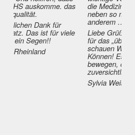
 auskomme. das
die Medizin besser zu
tät.
neben so manch
anderem …
en Dank für
Das ist für viele
Liebe Grüße und 1000
Segen!!
für das „über-den-Telle
schauen Wollen und
inland
Können! Es wird sich 
bewegen, da bin ich
zuversichtlich … 🌷
Sylvia Weissenberger,