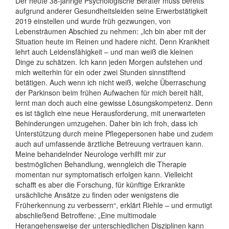
Der heute 38-jährige Psychologische Berater muss bereits
aufgrund anderer Gesundheitsleiden seine Erwerbstätigkeit
2019 einstellen und wurde früh gezwungen, von
Lebensträumen Abschied zu nehmen: „Ich bin aber mit der
Situation heute im Reinen und hadere nicht. Denn Krankheit
lehrt auch Leidensfähigkeit – und man weiß die kleinen
Dinge zu schätzen. Ich kann jeden Morgen aufstehen und
mich weiterhin für ein oder zwei Stunden sinnstiftend
betätigen. Auch wenn ich nicht weiß, welche Überraschung
der Parkinson beim frühen Aufwachen für mich bereit hält,
lernt man doch auch eine gewisse Lösungskompetenz. Denn
es ist täglich eine neue Herausforderung, mit unerwarteten
Behinderungen umzugehen. Daher bin ich froh, dass ich
Unterstützung durch meine Pflegepersonen habe und zudem
auch auf umfassende ärztliche Betreuung vertrauen kann.
Meine behandelnder Neurologe verhilft mir zur
bestmöglichen Behandlung, wenngleich die Therapie
momentan nur symptomatisch erfolgen kann. Vielleicht
schafft es aber die Forschung, für künftige Erkrankte
ursächliche Ansätze zu finden oder wenigstens die
Früherkennung zu verbessern“, erklärt Riehle – und ermutigt
abschließend Betroffene: „Eine multimodale
Herangehensweise der unterschiedlichen Disziplinen kann