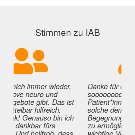
Stimmen zu IAB
 immer wieder,
Danke für die Infos und 
neuro und
sooooooooo wichtig für
e gibt. Das ist
Patient*innen,
r hilfreich.
solche demokratischen
enauso bin ich
Begegnungen in der Me
kbar fürs
zu ermöglichen. Eine
 heilfroh, dass
wichtige Voraussetzun