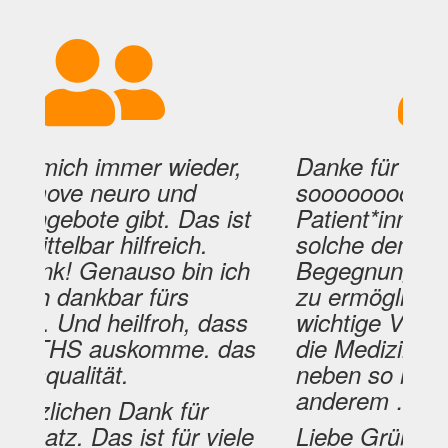
ich immer wieder,
Danke für die Infos 
ve neuro und
sooooooooo wichtig 
bote gibt. Das ist
Patient*innen,
lbar hilfreich.
solche demokratisc
! Genauso bin ich
Begegnungen in der
dankbar fürs
zu ermöglichen. Ein
Und heilfroh, dass
wichtige Vorausset
HS auskomme. das
die Medizin besser
alität.
neben so manch
anderem …
ichen Dank für
z. Das ist für viele
Liebe Grüße und 1