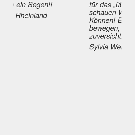
in Segen!!
für das „über-den-Te
schauen Wollen und
Rheinland
Können! Es wird sic
bewegen, da bin ich
zuversichtlich … 🌷
Sylvia Weissenberg