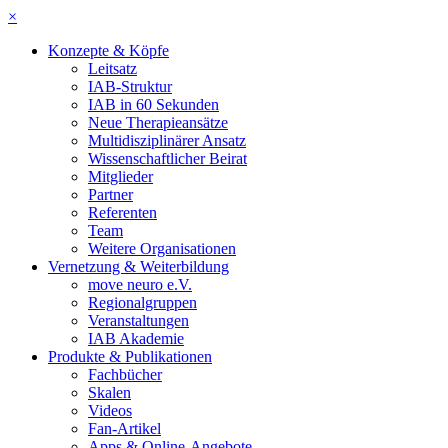
×
Konzepte & Köpfe
Leitsatz
IAB-Struktur
IAB in 60 Sekunden
Neue Therapieansätze
Multidisziplinärer Ansatz
Wissenschaftlicher Beirat
Mitglieder
Partner
Referenten
Team
Weitere Organisationen
Vernetzung & Weiterbildung
move neuro e.V.
Regionalgruppen
Veranstaltungen
IAB Akademie
Produkte & Publikationen
Fachbücher
Skalen
Videos
Fan-Artikel
Apps & Online-Angebote