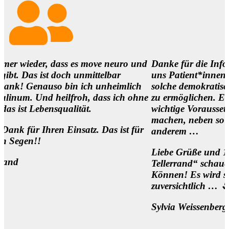
, dass es move neuro und
Danke für die Infos und es ist
t doch unmittelbar
uns Patient*innen,
auso bin ich unheimlich
solche demokratischen Begegn
 heilfroh, dass ich ohne
zu ermöglichen. Eine
nsqualität.
wichtige Voraussetzung, um di
machen, neben so manch
ren Einsatz. Das ist für
anderem …
Liebe Grüße und 1000 Dank f
Tellerrand“ schauen Wollen u
Können! Es wird sich was bew
zuversichtlich … 🌷
Sylvia Weissenberger, Wien