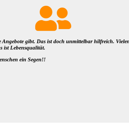
n ich unheimlich dankbar fürs
Danke für die Infos und es
solche demokratischen Beg
wichtige Voraussetzung, u
anderem …
Liebe Grüße und 1000 Dan
Können! Es wird sich was b
Sylvia Weissenberger, Wien