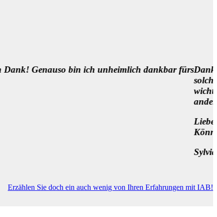
 ist sooooooooo wichtig für uns Patient*innen,
egnungen in der Medizin zu ermöglichen. Eine
m die Medizin besser zu machen, neben so manch
k für das „über-den-Tellerrand“ schauen Wollen und
ewegen, da bin ich zuversichtlich … 🌷
Erzählen Sie doch ein auch wenig von Ihren Erfahrungen mit IAB!