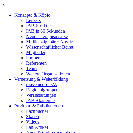
×
Konzepte & Köpfe
Leitsatz
IAB-Struktur
IAB in 60 Sekunden
Neue Therapieansätze
Multidisziplinärer Ansatz
Wissenschaftlicher Beirat
Mitglieder
Partner
Referenten
Team
Weitere Organisationen
Vernetzung & Weiterbildung
move neuro e.V.
Regionalgruppen
Veranstaltungen
IAB Akademie
Produkte & Publikationen
Fachbücher
Skalen
Videos
Fan-Artikel
Apps & Online-Angebote