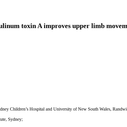
tulinum toxin A improves upper limb moveme
ydney Children’s Hospital and University of
New South W
ales, Randwi
tute, Sydney;