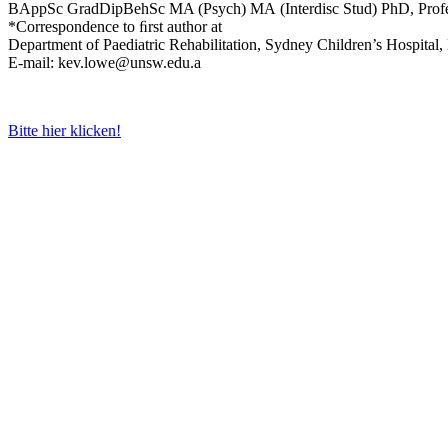
BAppSc GradDipBehSc MA (Psych) MA
(Interdisc Stud) PhD, Prof
*Correspondence to ﬁrst author at
Department of
Paediatric Rehabilitation, Sydney Children’s Hospital
E-mail: kev.lowe@unsw.edu.a
Bitte hier klicken!