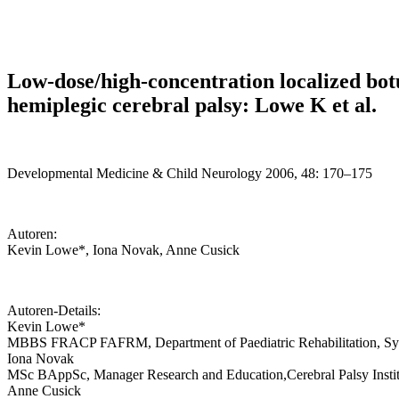
Low-dose/high-concentration localized bo
hemiplegic cerebral palsy: Lowe K et al.
Developmental
Medicine &
Child Neurology
2006,
48: 170–175
Autoren:
Kevin Lowe*, Iona Novak,
Anne Cusick
Autoren-Details:
Kevin Lowe*
MBBS FRACP F
AFRM, Department of Paediatric
Rehabilitation, S
Iona Novak
MSc BAppSc, Manager Research and Education,
Cerebral Palsy Insti
Anne Cusick