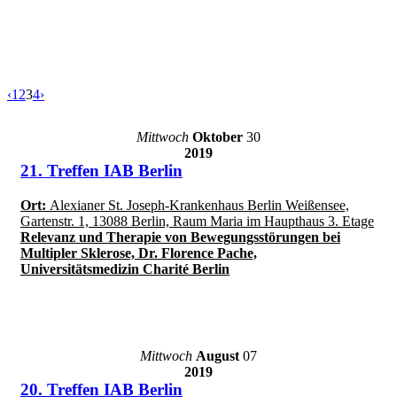
‹
1
2
3
4
›
Mittwoch
Oktober
30
2019
21. Treffen IAB Berlin
Ort:
Alexianer St. Joseph-Krankenhaus Berlin Weißensee,
Gartenstr. 1, 13088 Berlin, Raum Maria im Haupthaus 3. Etage
Relevanz und Therapie von Bewegungsstörungen bei
Multipler Sklerose, Dr. Florence Pache,
Universitätsmedizin Charité Berlin
Mittwoch
August
07
2019
20. Treffen IAB Berlin