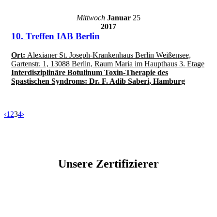
Mittwoch
Januar
25
2017
10. Treffen IAB Berlin
Ort:
Alexianer St. Joseph-Krankenhaus Berlin Weißensee,
Gartenstr. 1, 13088 Berlin, Raum Maria im Haupthaus 3. Etage
Interdisziplinäre Botulinum Toxin-Therapie des
Spastischen Syndroms: Dr. F. Adib Saberi, Hamburg
‹
1
2
3
4
›
Unsere Zertifizierer