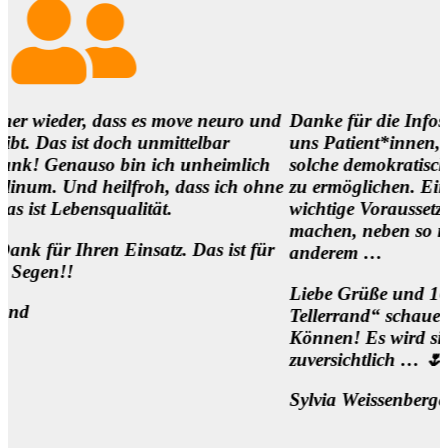
ass es move neuro und
Danke für die Infos und es ist so
och unmittelbar
uns Patient*innen,
o bin ich unheimlich
solche demokratischen Begegnung
ilfroh, dass ich ohne
zu ermöglichen. Eine
ualität.
wichtige Voraussetzung, um die M
machen, neben so manch
 Einsatz. Das ist für
anderem …
Liebe Grüße und 1000 Dank für 
Tellerrand“ schauen Wollen und
Können! Es wird sich was bewegen
zuversichtlich … 🌷
Sylvia Weissenberger, Wien