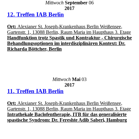
Mittwoch
September
06
2017
12. Treffen IAB Berlin
Ort:
Alexianer St. Joseph-Krankenhaus Berlin Weißensee,
Gartenstr. 1, 13088 Berlin, Raum Maria im Haupthaus 3. Etage
Handfunktion trotz Spastik und Kontraktur - Chirurgische
Behandlungsoptionen im interdisziplinären Kontext: Dr.
Richarda Böttcher, Berlin
Mittwoch
Mai
03
2017
11. Treffen IAB Berlin
Ort:
Alexianer St. Joseph-Krankenhaus Berlin Weißensee,
Gartenstr. 1, 13088 Berlin, Raum Maria im Haupthaus 3. Etage
Intrathekale Baclofentherapie, ITB für das generalisierte
spastische Syndrom: Dr. Fereshte Adib Saberi, Hamburg