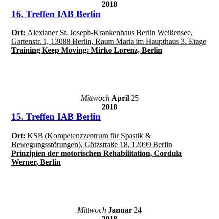
2018
16. Treffen IAB Berlin
Ort:
Alexianer St. Joseph-Krankenhaus Berlin Weißensee,
Gartenstr. 1, 13088 Berlin, Raum Maria im Haupthaus 3. Etage
Training Keep Moving: Mirko Lorenz, Berlin
Mittwoch
April
25
2018
15. Treffen IAB Berlin
Ort:
KSB (Kompetenzzentrum für Spastik &
Bewegungsstörungen), Götzstraße 18, 12099 Berlin
Prinzipien der motorischen Rehabilitation, Cordula
Werner, Berlin
Mittwoch
Januar
24
2018