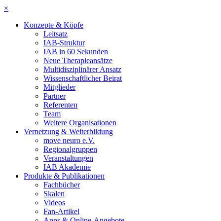
×
Konzepte & Köpfe
Leitsatz
IAB-Struktur
IAB in 60 Sekunden
Neue Therapieansätze
Multidisziplinärer Ansatz
Wissenschaftlicher Beirat
Mitglieder
Partner
Referenten
Team
Weitere Organisationen
Vernetzung & Weiterbildung
move neuro e.V.
Regionalgruppen
Veranstaltungen
IAB Akademie
Produkte & Publikationen
Fachbücher
Skalen
Videos
Fan-Artikel
Apps & Online-Angebote