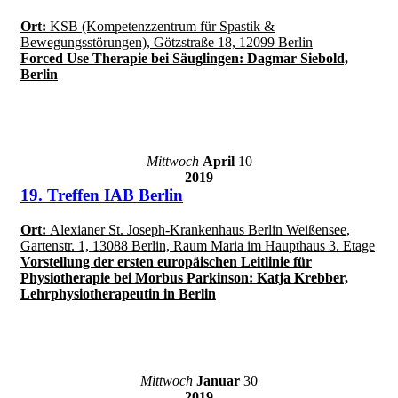
Ort:
KSB (Kompetenzzentrum für Spastik &
Bewegungsstörungen), Götzstraße 18, 12099 Berlin
Forced Use Therapie bei Säuglingen: Dagmar Siebold,
Berlin
Mittwoch
April
10
2019
19. Treffen IAB Berlin
Ort:
Alexianer St. Joseph-Krankenhaus Berlin Weißensee,
Gartenstr. 1, 13088 Berlin, Raum Maria im Haupthaus 3. Etage
Vorstellung der ersten europäischen Leitlinie für
Physiotherapie bei Morbus Parkinson: Katja Krebber,
Lehrphysiotherapeutin in Berlin
Mittwoch
Januar
30
2019