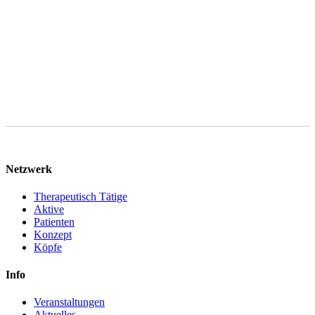
Aufbewahrungspflichten entgegenstehen. Sie können im Falle von
Art. 6 Abs. 1 lit. f DSGVO gegen die Verarbeitung Ihrer
personenbezogenen Daten jederzeit Widerspruch einlegen.
Netzwerk
Therapeutisch Tätige
Aktive
Patienten
Konzept
Köpfe
Info
Veranstaltungen
Aktuelles