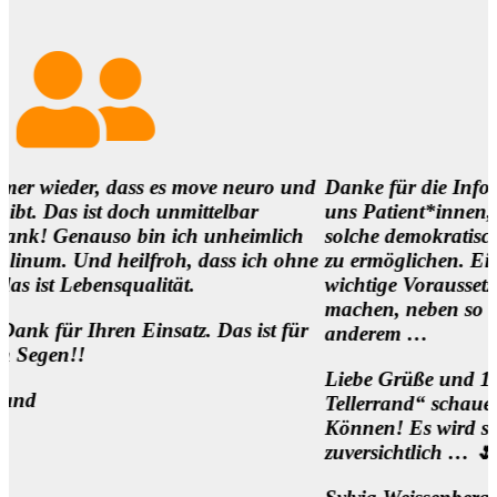
, dass es move neuro und
Danke für die Infos und es ist
t doch unmittelbar
uns Patient*innen,
auso bin ich unheimlich
solche demokratischen Begegn
 heilfroh, dass ich ohne
zu ermöglichen. Eine
squalität.
wichtige Voraussetzung, um die
machen, neben so manch
ren Einsatz. Das ist für
anderem …
Liebe Grüße und 1000 Dank fü
Tellerrand“ schauen Wollen u
Können! Es wird sich was bewe
zuversichtlich … 🌷