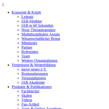
×
Konzepte & Köpfe
Leitsatz
IAB-Struktur
IAB in 60 Sekunden
Neue Therapieansätze
Multidisziplinärer Ansatz
Wissenschaftlicher Beirat
Mitglieder
Partner
Referenten
Team
Weitere Organisationen
Vernetzung & Weiterbildung
move neuro e.V.
Regionalgruppen
Veranstaltungen
IAB Akademie
Produkte & Publikationen
Fachbücher
Skalen
Videos
Fan-Artikel
Apps & Online-Angebote