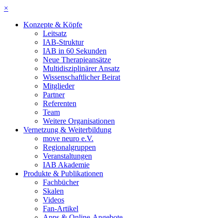
×
Konzepte & Köpfe
Leitsatz
IAB-Struktur
IAB in 60 Sekunden
Neue Therapieansätze
Multidisziplinärer Ansatz
Wissenschaftlicher Beirat
Mitglieder
Partner
Referenten
Team
Weitere Organisationen
Vernetzung & Weiterbildung
move neuro e.V.
Regionalgruppen
Veranstaltungen
IAB Akademie
Produkte & Publikationen
Fachbücher
Skalen
Videos
Fan-Artikel
Apps & Online-Angebote