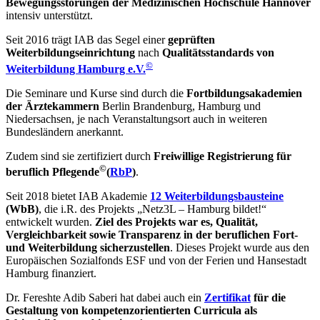
Bewegungsstörungen der Medizinischen Hochschule Hannover
intensiv unterstützt.
Seit 2016 trägt IAB das Segel einer
geprüften
Weiterbildungseinrichtung
nach
Qualitätsstandards von
©
Weiterbildung Hamburg e.V.
Die Seminare und Kurse sind durch die
Fortbildungsakademien
der Ärztekammern
Berlin Brandenburg, Hamburg und
Niedersachsen, je nach Veranstaltungsort auch in weiteren
Bundesländern anerkannt.
Zudem sind sie zertifiziert durch
Freiwillige Registrierung für
©
beruflich Pflegende
(
RbP
)
.
Seit 2018 bietet IAB Akademie
12 Weiterbildungsbausteine
(WbB)
, die i.R. des Projekts „Netz3L – Hamburg bildet!“
entwickelt wurden.
Ziel des Projekts war es, Qualität,
Vergleichbarkeit sowie Transparenz in der beruflichen Fort-
und Weiterbildung sicherzustellen
. Dieses Projekt wurde aus den
Europäischen Sozialfonds ESF und von der Ferien und Hansestadt
Hamburg finanziert.
Dr. Fereshte Adib Saberi hat dabei auch ein
Zertifikat
für die
Gestaltung von kompetenzorientierten Curricula als