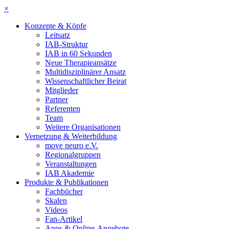
×
Konzepte & Köpfe
Leitsatz
IAB-Struktur
IAB in 60 Sekunden
Neue Therapieansätze
Multidisziplinärer Ansatz
Wissenschaftlicher Beirat
Mitglieder
Partner
Referenten
Team
Weitere Organisationen
Vernetzung & Weiterbildung
move neuro e.V.
Regionalgruppen
Veranstaltungen
IAB Akademie
Produkte & Publikationen
Fachbücher
Skalen
Videos
Fan-Artikel
Apps & Online-Angebote