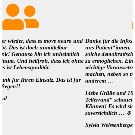
ass es move neuro und
Danke für die Infos und es ist so
och unmittelbar
uns Patient*innen,
o bin ich unheimlich
solche demokratischen Begegnung
ilfroh, dass ich ohne
zu ermöglichen. Eine
alität.
wichtige Voraussetzung, um die Me
machen, neben so manch
 Einsatz. Das ist für
anderem …
Liebe Grüße und 1000 Dank für d
Tellerrand“ schauen Wollen und
Können! Es wird sich was bewegen
zuversichtlich … 🌷
Sylvia Weissenberger, Wien