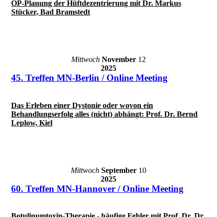
OP-Planung der Hüftdezentrierung mit Dr. Markus
Stücker, Bad Bramstedt
Mittwoch
November
12
2025
45. Treffen MN-Berlin / Online Meeting
Das Erleben einer Dystonie oder wovon ein
Behandlungserfolg alles (nicht) abhängt: Prof. Dr. Bernd
Leplow, Kiel
Mittwoch
September
10
2025
60. Treffen MN-Hannover / Online Meeting
Botulinumtoxin-Therapie - häufige Fehler mit Prof. Dr. Dr.