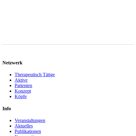
personenbezogenen Daten jederzeit Widerspruch einlegen.
Netzwerk
Therapeutisch Tätige
Aktive
Patienten
Konzept
Köpfe
Info
Veranstaltungen
Aktuelles
Publikationen