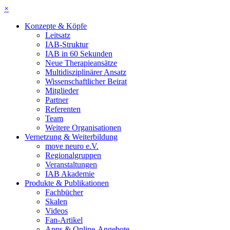
×
Konzepte & Köpfe
Leitsatz
IAB-Struktur
IAB in 60 Sekunden
Neue Therapieansätze
Multidisziplinärer Ansatz
Wissenschaftlicher Beirat
Mitglieder
Partner
Referenten
Team
Weitere Organisationen
Vernetzung & Weiterbildung
move neuro e.V.
Regionalgruppen
Veranstaltungen
IAB Akademie
Produkte & Publikationen
Fachbücher
Skalen
Videos
Fan-Artikel
Apps & Online-Angebote