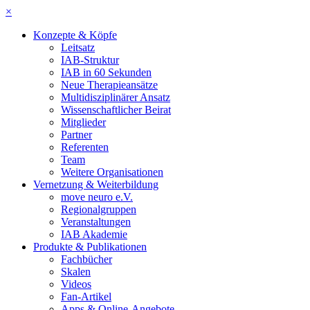
×
Konzepte & Köpfe
Leitsatz
IAB-Struktur
IAB in 60 Sekunden
Neue Therapieansätze
Multidisziplinärer Ansatz
Wissenschaftlicher Beirat
Mitglieder
Partner
Referenten
Team
Weitere Organisationen
Vernetzung & Weiterbildung
move neuro e.V.
Regionalgruppen
Veranstaltungen
IAB Akademie
Produkte & Publikationen
Fachbücher
Skalen
Videos
Fan-Artikel
Apps & Online-Angebote