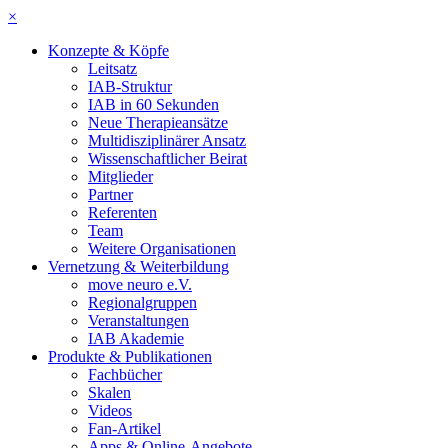
×
Konzepte & Köpfe
Leitsatz
IAB-Struktur
IAB in 60 Sekunden
Neue Therapieansätze
Multidisziplinärer Ansatz
Wissenschaftlicher Beirat
Mitglieder
Partner
Referenten
Team
Weitere Organisationen
Vernetzung & Weiterbildung
move neuro e.V.
Regionalgruppen
Veranstaltungen
IAB Akademie
Produkte & Publikationen
Fachbücher
Skalen
Videos
Fan-Artikel
Apps & Online-Angebote