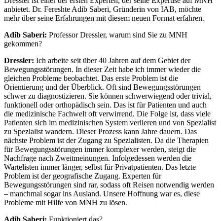
Dressler ist einer der ersten Experten, der seine Expertise auf MNH
anbietet. Dr. Fereshte Adib Saberi, Gründerin von IAB, möchte
mehr über seine Erfahrungen mit diesem neuen Format erfahren.
Adib Saberi:
Professor Dressler, warum sind Sie zu MNH
gekommen?
Dressler:
Ich arbeite seit über 40 Jahren auf dem Gebiet der
Bewegungsstörungen. In dieser Zeit habe ich immer wieder die
gleichen Probleme beobachtet. Das erste Problem ist die
Orientierung und der Überblick. Oft sind Bewegungsstörungen
schwer zu diagnostizieren. Sie können schwerwiegend oder trivial,
funktionell oder orthopädisch sein. Das ist für Patienten und auch
die medizinische Fachwelt oft verwirrend. Die Folge ist, dass viele
Patienten sich im medizinischen System verlieren und von Spezialist
zu Spezialist wandern. Dieser Prozess kann Jahre dauern. Das
nächste Problem ist der Zugang zu Spezialisten. Da die Therapien
für Bewegungsstörungen immer komplexer werden, steigt die
Nachfrage nach Zweitmeinungen. Infolgedessen werden die
Wartelisten immer länger, selbst für Privatpatienten. Das letzte
Problem ist der geografische Zugang. Experten für
Bewegungsstörungen sind rar, sodass oft Reisen notwendig werden
– manchmal sogar ins Ausland. Unsere Hoffnung war es, diese
Probleme mit Hilfe von MNH zu lösen.
Adib Saberi:
Funktioniert das?