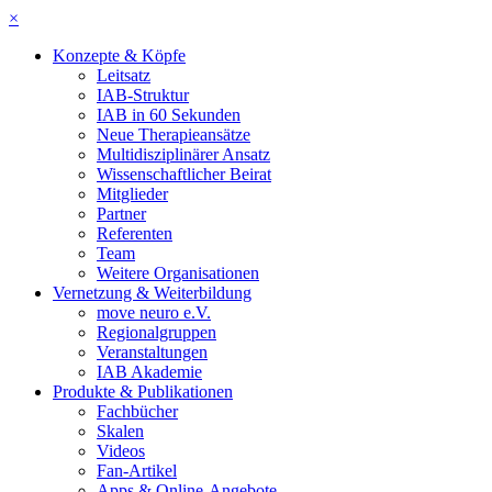
×
Konzepte & Köpfe
Leitsatz
IAB-Struktur
IAB in 60 Sekunden
Neue Therapieansätze
Multidisziplinärer Ansatz
Wissenschaftlicher Beirat
Mitglieder
Partner
Referenten
Team
Weitere Organisationen
Vernetzung & Weiterbildung
move neuro e.V.
Regionalgruppen
Veranstaltungen
IAB Akademie
Produkte & Publikationen
Fachbücher
Skalen
Videos
Fan-Artikel
Apps & Online-Angebote