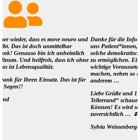
dass es move neuro und
Danke für die Infos und es ist s
doch unmittelbar
uns Patient*innen,
o bin ich unheimlich
solche demokratischen Begegnun
eilfroh, dass ich ohne
zu ermöglichen. Eine
ualität.
wichtige Voraussetzung, um die M
machen, neben so manch
n Einsatz. Das ist für
anderem …
Liebe Grüße und 1000 Dank für 
Tellerrand“ schauen Wollen und
Können! Es wird sich was bewege
zuversichtlich … 🌷
Sylvia Weissenberger, Wien