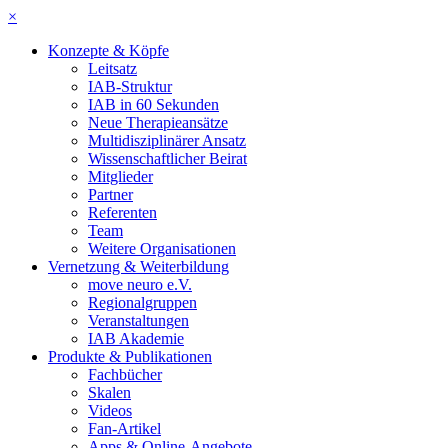
×
Konzepte & Köpfe
Leitsatz
IAB-Struktur
IAB in 60 Sekunden
Neue Therapieansätze
Multidisziplinärer Ansatz
Wissenschaftlicher Beirat
Mitglieder
Partner
Referenten
Team
Weitere Organisationen
Vernetzung & Weiterbildung
move neuro e.V.
Regionalgruppen
Veranstaltungen
IAB Akademie
Produkte & Publikationen
Fachbücher
Skalen
Videos
Fan-Artikel
Apps & Online-Angebote