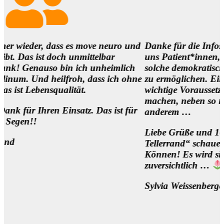
 dass es move neuro und
Danke für die Infos und es ist 
 doch unmittelbar
uns Patient*innen,
uso bin ich unheimlich
solche demokratischen Begegnu
heilfroh, dass ich ohne
zu ermöglichen. Eine
squalität.
wichtige Voraussetzung, um die
machen, neben so manch
en Einsatz. Das ist für
anderem …
Liebe Grüße und 1000 Dank fü
Tellerrand“ schauen Wollen un
Können! Es wird sich was bewe
zuversichtlich …
Sylvia Weissenberger, Wien