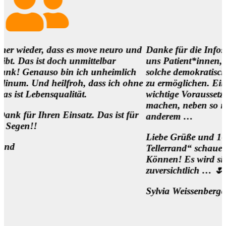
 dass es move neuro und
Danke für die Infos und es ist 
 doch unmittelbar
uns Patient*innen,
uso bin ich unheimlich
solche demokratischen Begegnu
heilfroh, dass ich ohne
zu ermöglichen. Eine
squalität.
wichtige Voraussetzung, um die
machen, neben so manch
en Einsatz. Das ist für
anderem …
Liebe Grüße und 1000 Dank fü
Tellerrand“ schauen Wollen un
Können! Es wird sich was bewe
zuversichtlich … 🌷
Sylvia Weissenberger, Wien