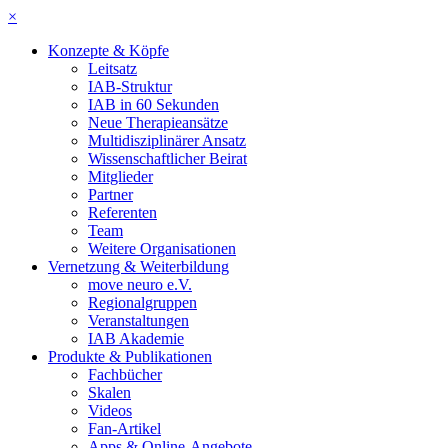
×
Konzepte & Köpfe
Leitsatz
IAB-Struktur
IAB in 60 Sekunden
Neue Therapieansätze
Multidisziplinärer Ansatz
Wissenschaftlicher Beirat
Mitglieder
Partner
Referenten
Team
Weitere Organisationen
Vernetzung & Weiterbildung
move neuro e.V.
Regionalgruppen
Veranstaltungen
IAB Akademie
Produkte & Publikationen
Fachbücher
Skalen
Videos
Fan-Artikel
Apps & Online-Angebote