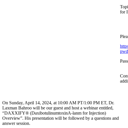
Top
for 
Plea
http
pwd
Pas
Cont
addi
On Sunday, April 14, 2024, at 10:00 AM PT/1:00 PM ET, Dr.
Laxman Bahroo will be our guest and host a webinar entitled,
“DAXXIFY® (DaxibotulinumtoxinA-lanm for Injection)
Overview”. His presentation will be followed by a questions and
answer session.