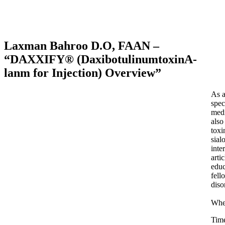
Laxman Bahroo D.O, FAAN –
“DAXXIFY® (DaxibotulinumtoxinA-
lanm for Injection) Overview”
As a
spec
medi
also
toxi
sial
inte
arti
educ
fell
diso
When
Tim