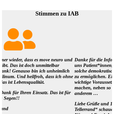
Stimmen zu IAB
r, dass es move neuro und
Danke für die Infos und es is
st doch unmittelbar
uns Patient*innen,
nauso bin ich unheimlich
solche demokratischen Begeg
d heilfroh, dass ich ohne
zu ermöglichen. Eine
nsqualität.
wichtige Voraussetzung, um di
machen, neben so manch
hren Einsatz. Das ist für
anderem …
Liebe Grüße und 1000 Dank f
Tellerrand“ schauen Wollen 