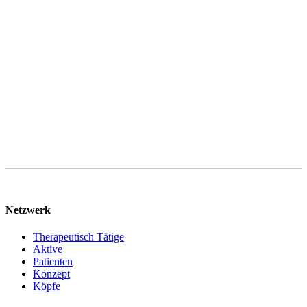
1 lit. b DSGVO, sofern Ihre Anfrage auf den Abschluss eines
Vertrages abzielt. Ihre Daten werden nach abschließender
Bearbeitung Ihrer Anfrage gelöscht, sofern keine gesetzlichen
Aufbewahrungspflichten entgegenstehen. Sie können im Falle von
Art. 6 Abs. 1 lit. f DSGVO gegen die Verarbeitung Ihrer
personenbezogenen Daten jederzeit Widerspruch einlegen.
Netzwerk
Therapeutisch Tätige
Aktive
Patienten
Konzept
Köpfe