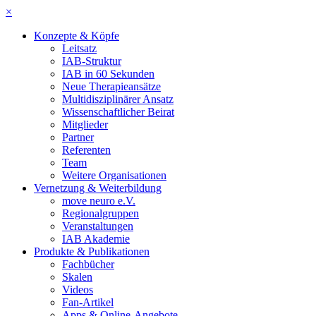
×
Konzepte & Köpfe
Leitsatz
IAB-Struktur
IAB in 60 Sekunden
Neue Therapieansätze
Multidisziplinärer Ansatz
Wissenschaftlicher Beirat
Mitglieder
Partner
Referenten
Team
Weitere Organisationen
Vernetzung & Weiterbildung
move neuro e.V.
Regionalgruppen
Veranstaltungen
IAB Akademie
Produkte & Publikationen
Fachbücher
Skalen
Videos
Fan-Artikel
Apps & Online-Angebote