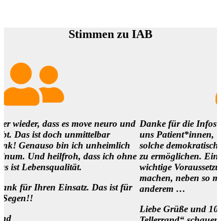
Stimmen zu IAB
r, dass es move neuro und
Danke für die Infos und es i
ist doch unmittelbar
uns Patient*innen,
nauso bin ich unheimlich
solche demokratischen Bege
nd heilfroh, dass ich ohne
zu ermöglichen. Eine
ensqualität.
wichtige Voraussetzung, um d
machen, neben so manch
hren Einsatz. Das ist für
anderem …
Liebe Grüße und 1000 Dank 
Tellerrand“ schauen Wollen