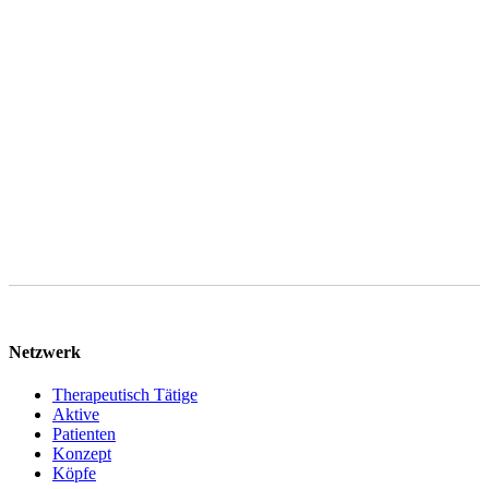
Anliegens gemäß Art. 6 Abs. 1 lit. f DSGVO sowie ggf. Art. 6 Abs.
1 lit. b DSGVO, sofern Ihre Anfrage auf den Abschluss eines
Vertrages abzielt. Ihre Daten werden nach abschließender
Bearbeitung Ihrer Anfrage gelöscht, sofern keine gesetzlichen
Aufbewahrungspflichten entgegenstehen. Sie können im Falle von
Art. 6 Abs. 1 lit. f DSGVO gegen die Verarbeitung Ihrer
personenbezogenen Daten jederzeit Widerspruch einlegen.
Netzwerk
Therapeutisch Tätige
Aktive
Patienten
Konzept
Köpfe