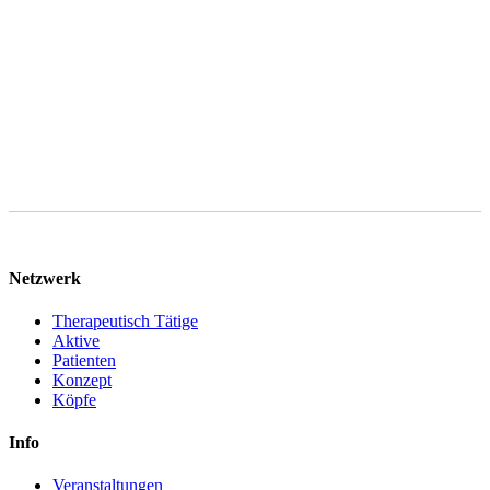
Bearbeitung Ihrer Anfrage gelöscht, sofern keine gesetzlichen
Aufbewahrungspflichten entgegenstehen. Sie können im Falle von
Art. 6 Abs. 1 lit. f DSGVO gegen die Verarbeitung Ihrer
personenbezogenen Daten jederzeit Widerspruch einlegen.
Netzwerk
Therapeutisch Tätige
Aktive
Patienten
Konzept
Köpfe
Info
Veranstaltungen