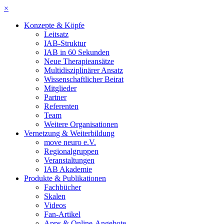
×
Konzepte & Köpfe
Leitsatz
IAB-Struktur
IAB in 60 Sekunden
Neue Therapieansätze
Multidisziplinärer Ansatz
Wissenschaftlicher Beirat
Mitglieder
Partner
Referenten
Team
Weitere Organisationen
Vernetzung & Weiterbildung
move neuro e.V.
Regionalgruppen
Veranstaltungen
IAB Akademie
Produkte & Publikationen
Fachbücher
Skalen
Videos
Fan-Artikel
Apps & Online-Angebote