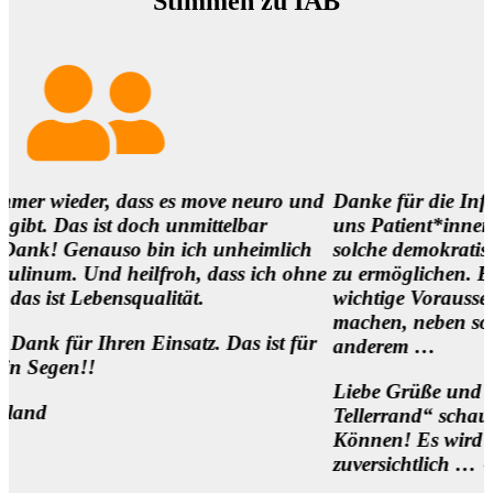
Stimmen zu IAB
r, dass es move neuro und
Danke für die Infos und es is
st doch unmittelbar
uns Patient*innen,
nauso bin ich unheimlich
solche demokratischen Begeg
d heilfroh, dass ich ohne
zu ermöglichen. Eine
ensqualität.
wichtige Voraussetzung, um d
machen, neben so manch
hren Einsatz. Das ist für
anderem …
Liebe Grüße und 1000 Dank f
Tellerrand“ schauen Wollen 
Können! Es wird sich was be
zuversichtlich …