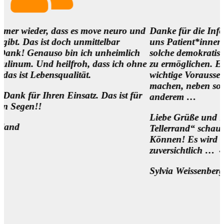
r, dass es move neuro und
Danke für die Infos und es is
st doch unmittelbar
uns Patient*innen,
nauso bin ich unheimlich
solche demokratischen Begeg
d heilfroh, dass ich ohne
zu ermöglichen. Eine
nsqualität.
wichtige Voraussetzung, um di
machen, neben so manch
hren Einsatz. Das ist für
anderem …
Liebe Grüße und 1000 Dank f
Tellerrand“ schauen Wollen 
Können! Es wird sich was bew
zuversichtlich … 🌷
Sylvia Weissenberger, Wien