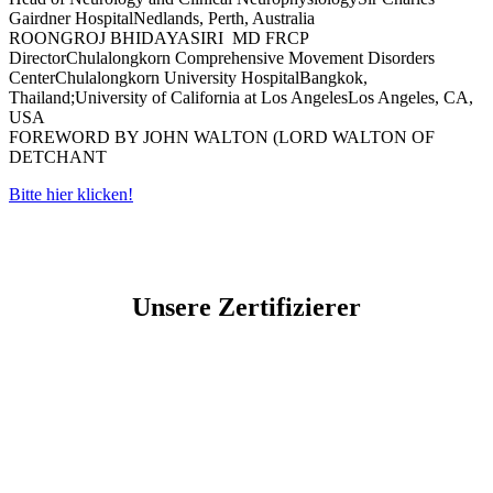
Gairdner Hospital
Nedlands, Perth, Australia
ROONGROJ BHIDAYASIRI
MD FRCP
Director
Chulalongkorn Comprehensive Movement Disorders
Center
Chulalongkorn University Hospital
Bangkok,
Thailand;
University of California at Los Angeles
Los Angeles, CA,
USA
FOREWORD BY JOHN WALTON (LORD WALTON OF
DETCHANT
Bitte hier klicken!
Unsere Zertifizierer