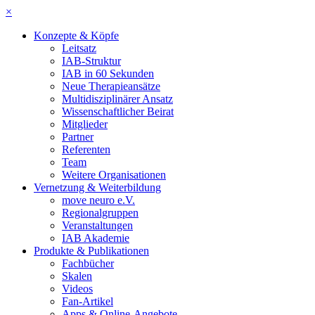
×
Konzepte & Köpfe
Leitsatz
IAB-Struktur
IAB in 60 Sekunden
Neue Therapieansätze
Multidisziplinärer Ansatz
Wissenschaftlicher Beirat
Mitglieder
Partner
Referenten
Team
Weitere Organisationen
Vernetzung & Weiterbildung
move neuro e.V.
Regionalgruppen
Veranstaltungen
IAB Akademie
Produkte & Publikationen
Fachbücher
Skalen
Videos
Fan-Artikel
Apps & Online-Angebote