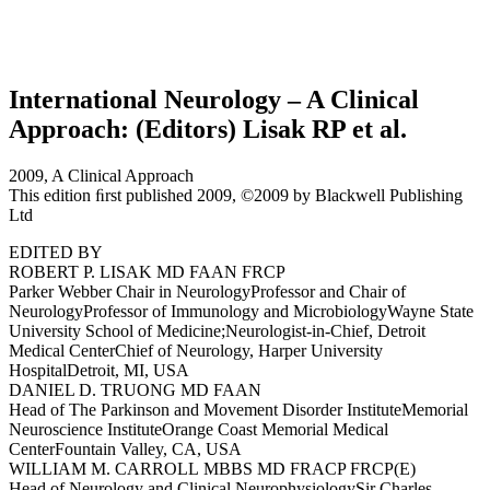
International Neurology – A Clinical
Approach: (Editors) Lisak RP et al.
2009, A Clinical Approach
This edition ﬁrst published 2009, ©2009 by Blackwell Publishing
Ltd
EDITED BY
ROBERT P. LISAK
MD FAAN FRCP
Parker Webber Chair in Neurology
Professor and Chair of
Neurology
Professor of Immunology and Microbiology
W
ayne State
University School of Medicine;
Neurologist-in-Chief, Detroit
Medical Center
Chief of Neurology, Harper University
Hospital
Detroit, MI, USA
DANIEL D. TRUONG
MD FAAN
Head of The Parkinson and Movement Disorder Institute
Memorial
Neuroscience Institute
Orange Coast Memorial Medical
Center
Fountain Valley, CA, USA
WILLIAM M. CARROLL
MBBS MD FRACP FRCP(E)
Head of Neurology and Clinical Neurophysiology
Sir Charles