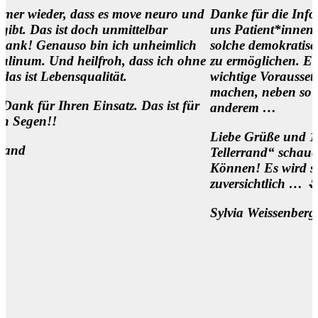
r, dass es move neuro und
Danke für die Infos und es is
st doch unmittelbar
uns Patient*innen,
nauso bin ich unheimlich
solche demokratischen Begeg
d heilfroh, dass ich ohne
zu ermöglichen. Eine
nsqualität.
wichtige Voraussetzung, um di
machen, neben so manch
hren Einsatz. Das ist für
anderem …
Liebe Grüße und 1000 Dank f
Tellerrand“ schauen Wollen 
Können! Es wird sich was bew
zuversichtlich … 🌷
Sylvia Weissenberger, Wien