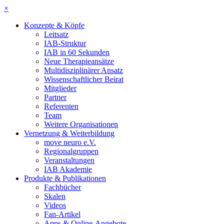
×
Konzepte & Köpfe
Leitsatz
IAB-Struktur
IAB in 60 Sekunden
Neue Therapieansätze
Multidisziplinärer Ansatz
Wissenschaftlicher Beirat
Mitglieder
Partner
Referenten
Team
Weitere Organisationen
Vernetzung & Weiterbildung
move neuro e.V.
Regionalgruppen
Veranstaltungen
IAB Akademie
Produkte & Publikationen
Fachbücher
Skalen
Videos
Fan-Artikel
Apps & Online-Angebote