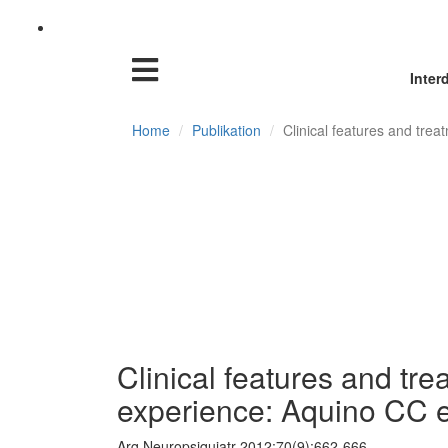
Inter
Home
Publikation
Clinical features and tre
Clinical features and tr
experience: Aquino CC et
Arq Neuropsiquiatr 2012;70(9):662-666