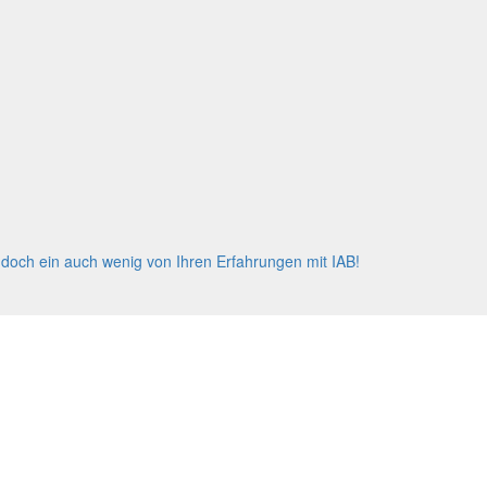
Können! Es wird si
Sylvia Weissenber
 doch ein auch wenig von Ihren Erfahrungen mit IAB!