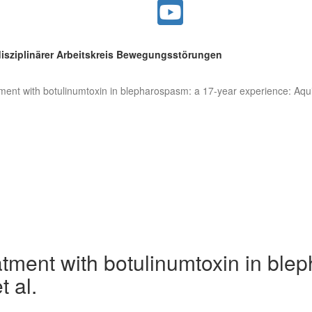
disziplinärer Arbeitskreis Bewegungsstörungen
atment with botulinumtoxin in blepharospasm: a 17-year experience: Aqu
eatment with botulinumtoxin in bl
 al.