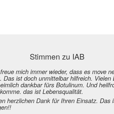
Stimmen zu IAB
 move neuro und andere Angebote
. Vielen Dank! Genauso bin ich
 heilfroh, dass ich ohne THS
. Das ist für viele Menschen ein