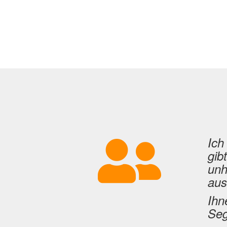
Ich freue mich immer wieder, dass es
gibt. Das ist doch unmittelbar hilfreich
unheimlich dankbar fürs Botulinum. Und
auskomme. das ist Lebensqualität.
Ihnen herzlichen Dank für Ihren Einsatz
Segen!!