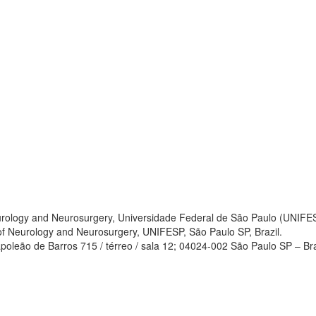
ology and Neurosurgery, Universidade Federal de São Paulo (UNIFESP
f Neurology and Neurosurgery, UNIFESP, São Paulo SP, Brazil.
oleão de Barros 715 / térreo / sala 12; 04024-002 São Paulo SP – Bra