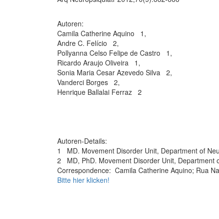
Autoren:
Camila Catherine Aquino
1
,
Andre C. Felício
2
,
Pollyanna Celso Felipe de Castro
1
,
Ricardo Araujo Oliveira
1
,
Sonia Maria Cesar Azevedo Silva
2
,
Vanderci Borges
2
,
Henrique Ballalai Ferraz
2
Autoren-Details:
1 MD. Movement Disorder Unit, Department of Neur
2
MD, PhD. Movement Disorder Unit, Department o
Correspondence:
Camila Catherine Aquino; Rua Nap
Bitte hier klicken!