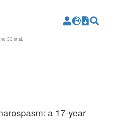
ino CC et al.
epharospasm: a 17-year