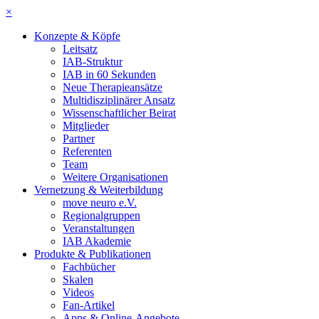
×
Konzepte & Köpfe
Leitsatz
IAB-Struktur
IAB in 60 Sekunden
Neue Therapieansätze
Multidisziplinärer Ansatz
Wissenschaftlicher Beirat
Mitglieder
Partner
Referenten
Team
Weitere Organisationen
Vernetzung & Weiterbildung
move neuro e.V.
Regionalgruppen
Veranstaltungen
IAB Akademie
Produkte & Publikationen
Fachbücher
Skalen
Videos
Fan-Artikel
Apps & Online-Angebote