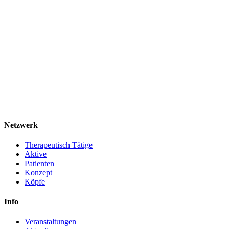
Aufbewahrungspflichten entgegenstehen. Sie können im Falle von
Art. 6 Abs. 1 lit. f DSGVO gegen die Verarbeitung Ihrer
personenbezogenen Daten jederzeit Widerspruch einlegen.
Netzwerk
Therapeutisch Tätige
Aktive
Patienten
Konzept
Köpfe
Info
Veranstaltungen