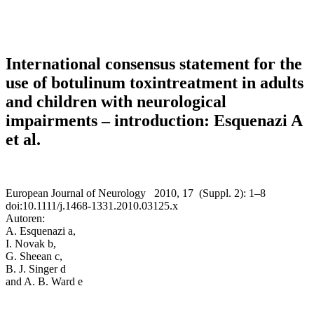
International consensus statement for the
use of botulinum toxintreatment in adults
and children with neurological
impairments – introduction: Esquenazi A
et al.
European Journal of Neurol
ogy
2010,
17
(Suppl. 2): 1–8
d
oi:10.1111/j.1468-1331.2010.03125.x
Autoren:
A. Esque
nazi
a
,
I. Novak
b
,
G. Sheean
c
,
B. J. Singer
d
and A. B. Ward
e