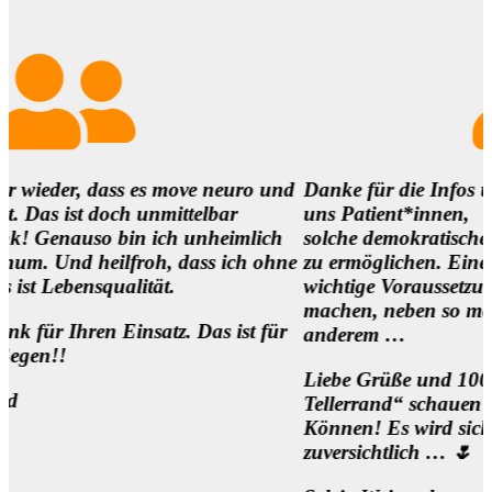
dass es move neuro und
Danke für die Infos und es ist s
doch unmittelbar
uns Patient*innen,
so bin ich unheimlich
solche demokratischen Begegnun
eilfroh, dass ich ohne
zu ermöglichen. Eine
qualität.
wichtige Voraussetzung, um die 
machen, neben so manch
n Einsatz. Das ist für
anderem …
Liebe Grüße und 1000 Dank für
Tellerrand“ schauen Wollen und
Können! Es wird sich was beweg
zuversichtlich … 🌷