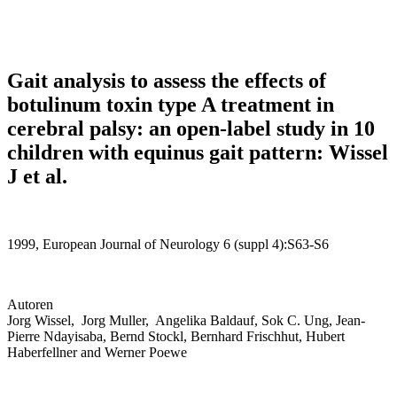
Gait analysis to assess the effects of
botulinum toxin type A treatment in
cerebral palsy: an open-label study in 10
children with equinus gait pattern: Wissel
J et al.
1999, European Journal of Neurology 6 (suppl 4):S63-S6
Autoren
Jorg
Wisse
l, Jorg Muller, Angelika
Baldauf, Sok
C.
Ung, Jean-
Pierre
Ndayisaba,
Bernd
Stockl, Bernhard
Frischhut, Hubert
Ha
berfellner
and
Werner Poewe