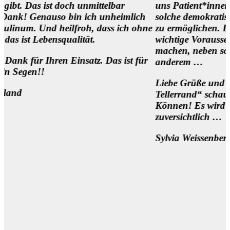
st doch unmittelbar
uns Patient*innen,
nauso bin ich unheimlich
solche demokratischen Begeg
d heilfroh, dass ich ohne
zu ermöglichen. Eine
ensqualität.
wichtige Voraussetzung, um d
machen, neben so manch
hren Einsatz. Das ist für
anderem …
Liebe Grüße und 1000 Dank f
Tellerrand“ schauen Wollen 
Können! Es wird sich was be
zuversichtlich … 🌷
Sylvia Weissenberger, Wien