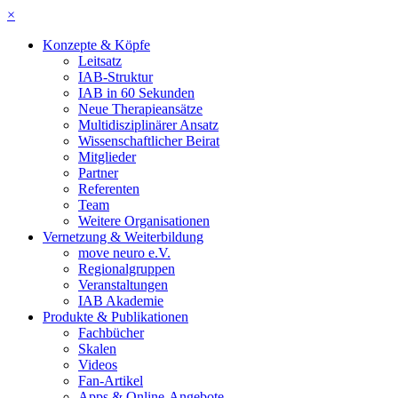
×
Konzepte & Köpfe
Leitsatz
IAB-Struktur
IAB in 60 Sekunden
Neue Therapieansätze
Multidisziplinärer Ansatz
Wissenschaftlicher Beirat
Mitglieder
Partner
Referenten
Team
Weitere Organisationen
Vernetzung & Weiterbildung
move neuro e.V.
Regionalgruppen
Veranstaltungen
IAB Akademie
Produkte & Publikationen
Fachbücher
Skalen
Videos
Fan-Artikel
Apps & Online-Angebote