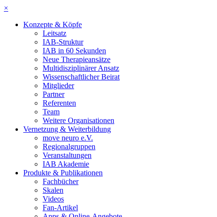
×
Konzepte & Köpfe
Leitsatz
IAB-Struktur
IAB in 60 Sekunden
Neue Therapieansätze
Multidisziplinärer Ansatz
Wissenschaftlicher Beirat
Mitglieder
Partner
Referenten
Team
Weitere Organisationen
Vernetzung & Weiterbildung
move neuro e.V.
Regionalgruppen
Veranstaltungen
IAB Akademie
Produkte & Publikationen
Fachbücher
Skalen
Videos
Fan-Artikel
Apps & Online-Angebote