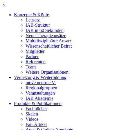
×
Konzepte & Köpfe
Leitsatz
IAB-Struktur
IAB in 60 Sekunden
Neue Therapieansätze
Multidisziplinärer Ansatz
Wissenschaftlicher Beirat
Mitglieder
Partner
Referenten
Team
Weitere Organisationen
Vernetzung & Weiterbildung
move neuro e.V.
Regionalgruppen
Veranstaltungen
IAB Akademie
Produkte & Publikationen
Fachbücher
Skalen
Videos
Fan-Artikel
Apps & Online-Angebote