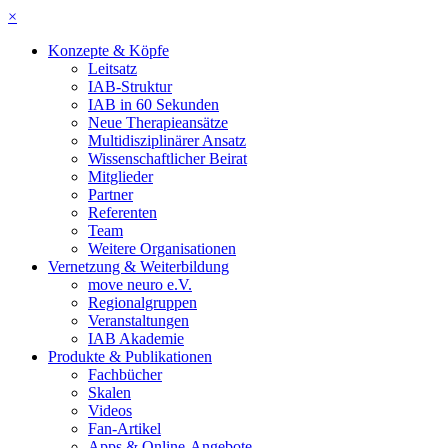
×
Konzepte & Köpfe
Leitsatz
IAB-Struktur
IAB in 60 Sekunden
Neue Therapieansätze
Multidisziplinärer Ansatz
Wissenschaftlicher Beirat
Mitglieder
Partner
Referenten
Team
Weitere Organisationen
Vernetzung & Weiterbildung
move neuro e.V.
Regionalgruppen
Veranstaltungen
IAB Akademie
Produkte & Publikationen
Fachbücher
Skalen
Videos
Fan-Artikel
Apps & Online-Angebote