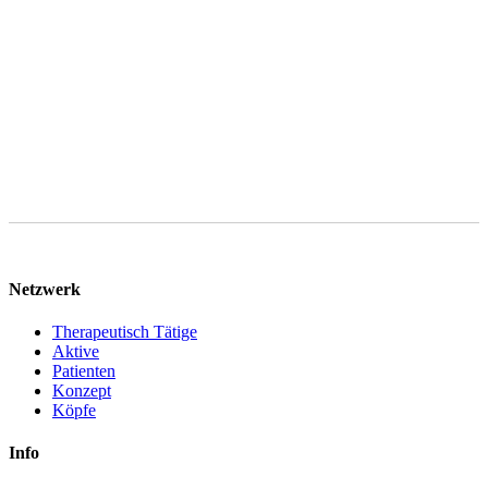
Bearbeitung Ihrer Anfrage gelöscht, sofern keine gesetzlichen
Aufbewahrungspflichten entgegenstehen. Sie können im Falle von
Art. 6 Abs. 1 lit. f DSGVO gegen die Verarbeitung Ihrer
personenbezogenen Daten jederzeit Widerspruch einlegen.
Netzwerk
Therapeutisch Tätige
Aktive
Patienten
Konzept
Köpfe
Info