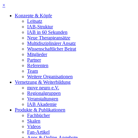
×
Konzepte & Köpfe
Leitsatz
IAB-Struktur
IAB in 60 Sekunden
Neue Therapieansätze
Multidisziplinärer Ansatz
Wissenschaftlicher Beirat
Mitglieder
Partner
Referenten
Team
Weitere Organisationen
Vernetzung & Weiterbildung
move neuro e.V.
Regionalgruppen
Veranstaltungen
IAB Akademie
Produkte & Publikationen
Fachbücher
Skalen
Videos
Fan-Artikel
Apps & Online-Angebote