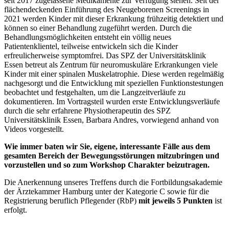
seit 2017 zugelassene Medikamente zur Verfügung stehen. Seit der
flächendeckenden Einführung des Neugeborenen Screenings in
2021 werden Kinder mit dieser Erkrankung frühzeitig detektiert und
können so einer Behandlung zugeführt werden. Durch die
Behandlungsmöglichkeiten entsteht ein völlig neues
Patientenklientel, teilweise entwickeln sich die Kinder
erfreulicherweise symptomfrei. Das SPZ der Universitätsklinik
Essen betreut als Zentrum für neuromuskuläre Erkrankungen viele
Kinder mit einer spinalen Muskelatrophie. Diese werden regelmäßig
nachgesorgt und die Entwicklung mit speziellen Funktionstestungen
beobachtet und festgehalten, um die Langzeitverläufe zu
dokumentieren. Im Vortragsteil wurden erste Entwicklungsverläufe
durch die sehr erfahrene Physiotherapeutin des SPZ
Universitätsklinik Essen, Barbara Andres, vorwiegend anhand von
Videos vorgestellt.
Wie immer baten wir Sie, eigene, interessante Fälle aus dem
gesamten Bereich der Bewegungsstörungen mitzubringen und
vorzustellen und so zum Workshop Charakter beizutragen.
Die Anerkennung unseres Treffens durch die Fortbildungsakademie
der Ärztekammer Hamburg unter der Kategorie C sowie für die
Registrierung beruflich Pflegender (RbP)
mit jeweils 5 Punkten
ist
erfolgt.