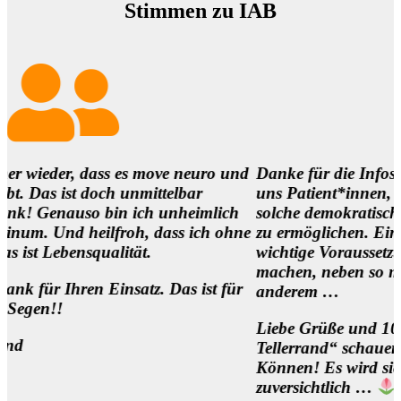
Stimmen zu IAB
 dass es move neuro und
Danke für die Infos und es ist 
 doch unmittelbar
uns Patient*innen,
uso bin ich unheimlich
solche demokratischen Begegnu
heilfroh, dass ich ohne
zu ermöglichen. Eine
squalität.
wichtige Voraussetzung, um die 
machen, neben so manch
en Einsatz. Das ist für
anderem …
Liebe Grüße und 1000 Dank für
Tellerrand“ schauen Wollen un
Können! Es wird sich was beweg
zuversichtlich …