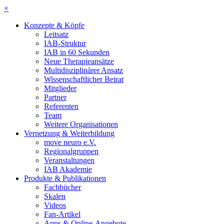
×
Konzepte & Köpfe
Leitsatz
IAB-Struktur
IAB in 60 Sekunden
Neue Therapieansätze
Multidisziplinärer Ansatz
Wissenschaftlicher Beirat
Mitglieder
Partner
Referenten
Team
Weitere Organisationen
Vernetzung & Weiterbildung
move neuro e.V.
Regionalgruppen
Veranstaltungen
IAB Akademie
Produkte & Publikationen
Fachbücher
Skalen
Videos
Fan-Artikel
Apps & Online-Angebote