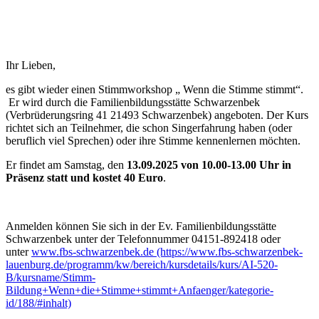
Ihr Lieben,
es gibt wieder einen Stimmworkshop „ Wenn die Stimme stimmt“.
Er wird durch die Familienbildungsstätte Schwarzenbek
(Verbrüderungsring 41 21493 Schwarzenbek) angeboten. Der Kurs
richtet sich an Teilnehmer, die schon Singerfahrung haben (oder
beruflich viel Sprechen) oder ihre Stimme kennenlernen möchten.
Er findet am Samstag, den
13.09.2025 von 10.00-13.00 Uhr in
Präsenz statt und kostet 40 Euro
.
Anmelden können Sie sich in der Ev. Familienbildungsstätte
Schwarzenbek unter der Telefonnummer 04151-892418 oder
unter
www.fbs-schwarzenbek.de (https://www.fbs-schwarzenbek-
lauenburg.de/programm/kw/bereich/kursdetails/kurs/AI-520-
B/kursname/Stimm-
Bildung+Wenn+die+Stimme+stimmt+Anfaenger/kategorie-
id/188/#inhalt)