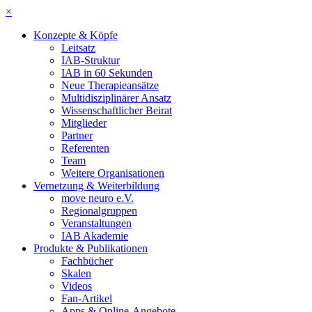
×
Konzepte & Köpfe
Leitsatz
IAB-Struktur
IAB in 60 Sekunden
Neue Therapieansätze
Multidisziplinärer Ansatz
Wissenschaftlicher Beirat
Mitglieder
Partner
Referenten
Team
Weitere Organisationen
Vernetzung & Weiterbildung
move neuro e.V.
Regionalgruppen
Veranstaltungen
IAB Akademie
Produkte & Publikationen
Fachbücher
Skalen
Videos
Fan-Artikel
Apps & Online-Angebote