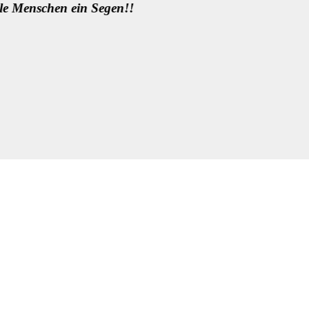
anderem …
Liebe Grüße und
Können! Es wird
Sylvia Weissenbe