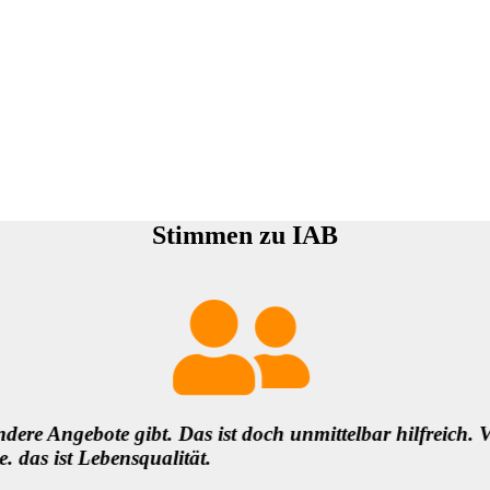
Stimmen zu IAB
Genauso bin ich unheimlich dankbar fürs
Danke für die In
solche demokrat
wichtige Voraus