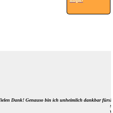
morgen?
fos und es ist sooooooooo wichtig für uns Patient*innen
ischen Begegnungen in der Medizin zu ermöglichen. Ein
setzung, um die Medizin besser zu machen, neben so ma