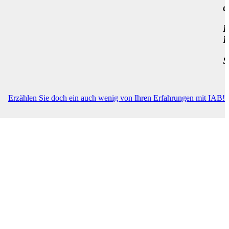
 1000 Dank für das „über-den-Tellerrand“ schauen Wo
 sich was bewegen, da bin ich zuversichtlich … 🌷
rger, Wien
Erzählen Sie doch ein auch wenig von Ihren Erfahrungen mit IAB!