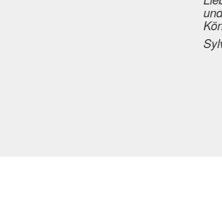
un
Kön
Syl