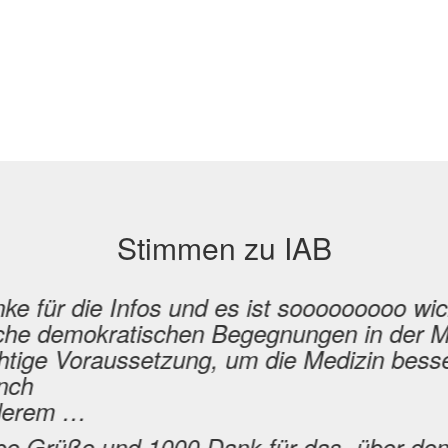
Stimmen zu IAB
ke für die Infos und es ist sooooooooo wich
che demokratischen Begegnungen in der Me
htige Voraussetzung, um die Medizin bess
nch
derem …
be Grüße und 1000 Dank für das „über-den