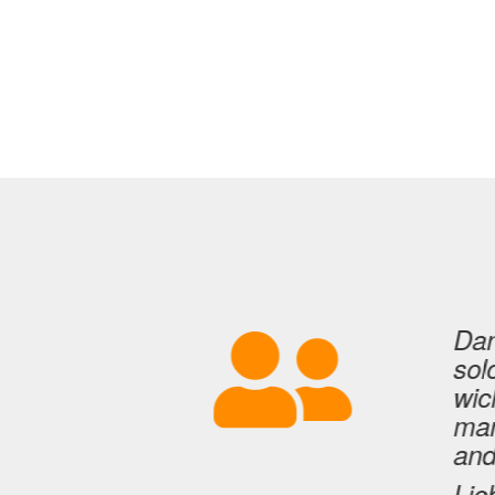
gebote
Dan
ch
sol
HS
wic
ma
an
n ein
Lie