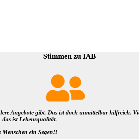
Stimmen zu IAB
bin ich unheimlich dankbar fürs
Danke für die Infos und 
solche demokratischen B
wichtige Voraussetzung,
anderem …