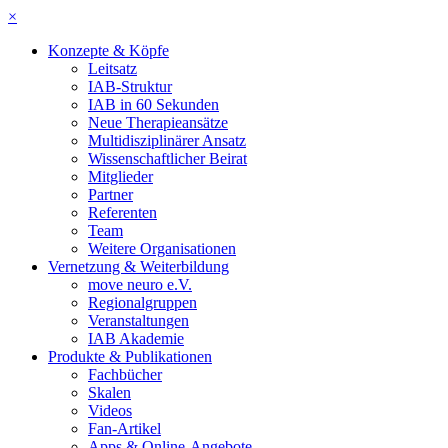
×
Konzepte & Köpfe
Leitsatz
IAB-Struktur
IAB in 60 Sekunden
Neue Therapieansätze
Multidisziplinärer Ansatz
Wissenschaftlicher Beirat
Mitglieder
Partner
Referenten
Team
Weitere Organisationen
Vernetzung & Weiterbildung
move neuro e.V.
Regionalgruppen
Veranstaltungen
IAB Akademie
Produkte & Publikationen
Fachbücher
Skalen
Videos
Fan-Artikel
Apps & Online-Angebote