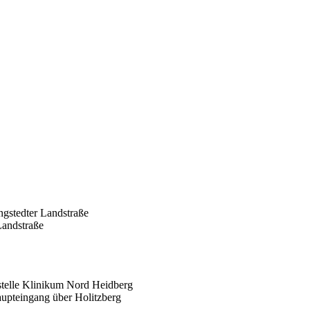
ngstedter Landstraße
Landstraße
stelle Klinikum Nord Heidberg
upteingang über Holitzberg