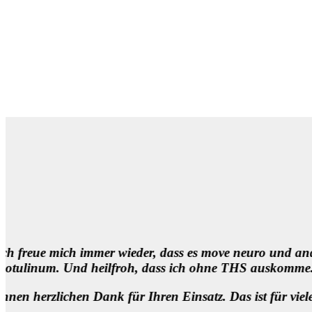
s ist doch unmittelbar hilfreich. Vielen Dank! Genauso 
.
!!